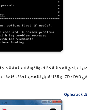
في CD / DVD أو USB قابل للتمهيد لحذف كلمة السر معظم نسخ الويندوز.
5. Ophcrack