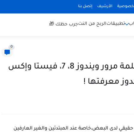
لخصوصية
الأرشيف
إتصل بنا
اب
تطبيقات
الربح من النت
جرب حظك 🎁
0
قائمة بأفضل 5 برامج لكسر كلمة مرور ويندوز 8، 7، فيستا وإكس
وز معرفتها !
حقيقي لدى البعض،خاصة عند المبتدئين والغير العارفين