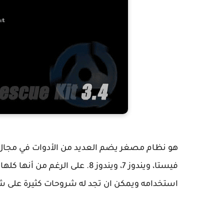
فيستا، ويندوز 7، ويندوز 8. على ا
استخدامه ويمكن ان تجد له شروحات كثيرة على شبك