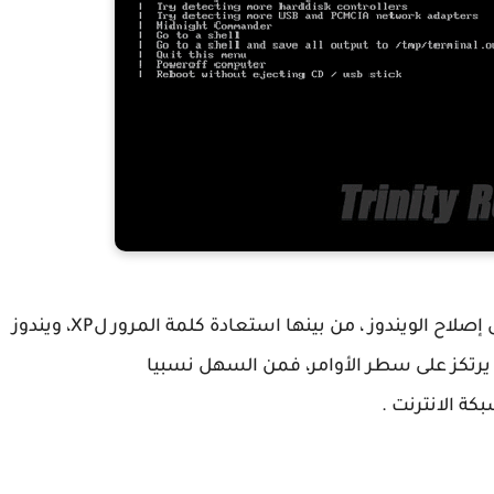
هو نظام مصغر يضم العديد من الأدوات في مجال إصلاح الويندوز ، من بينها استعادة كلمة المرور لXP، ويندوز
لرغم من أنها كلها يرتكز على سطر الأوامر، فمن السهل نسبيا
ة الانترنت .