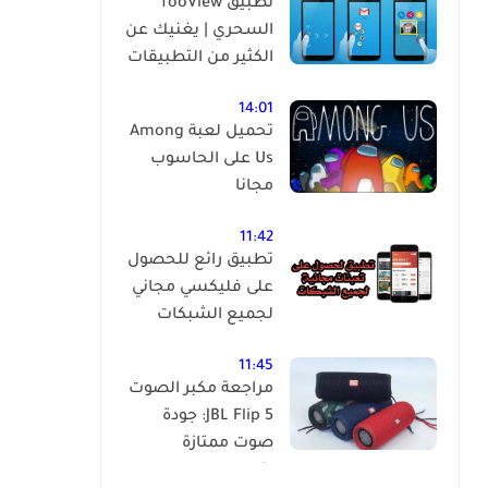
تطبيق fooView
السحري | يغنيك عن
الكثير من التطبيقات
14:01
تحميل لعبة Among
Us على الحاسوب
مجانا
11:42
تطبيق رائع للحصول
على فليكسي مجاني
لجميع الشبكات
11:45
مراجعة مكبر الصوت
JBL Flip 5: جودة
صوت ممتازة
بتصميم مدمج