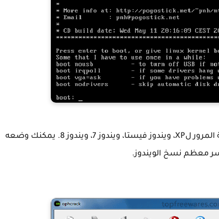
من البرامج المجانية كذلك والقوية لاستعادة كلمة المرور لXP، ويندوز فيستا، ويندوز 7، ويندوز 8. يمكنك وضعه