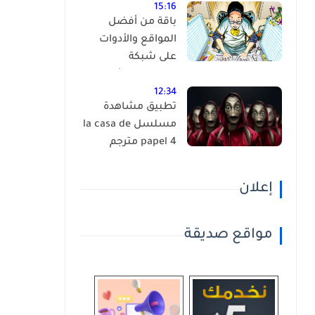
15:16
باقة من أفضل
المواقع والأدوات
على شبكة
الانترنت،إكتشفها
بنفسك ! (أكثر من
12:34
تطبيق مشاهدة
90 موقع )
مسلسل la casa de
papel 4 مترجم
إعلان
مواقع صديقة