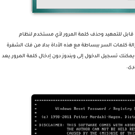
هو برنامج مجاني يتيح لك إنشاء USB أو CD / DVD قابل للتمهيد وحذف كلمة المرور لأي مستخدم لنظام
ندوز XP، ويندوز فيستا، ويندوز 7، تتم إزالة كلمات السر ببساطة مع هذه الأداة بدلا من فك الشفرة
كنك تسجيل الدخول إلى ويندوز دون إدخال كلمة المرور.يعد
رى.