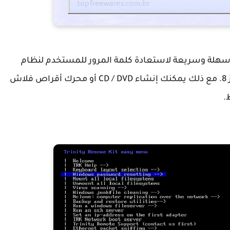
ة سهلة وسريعة لاستعادة كلمة المرور للمستخدم لنظام
التشغيل ويندوزXP، ويندوز فيستا، ويندوز 7، ويندوز 8. مع ذلك يمكنك إنشاء CD / DVD أو محرك أقراص فلاش
.