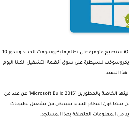
منذ أيام بتنا نعرف أن تطبيقات نظامي أندرويد و iOS ستصبح متوفرة على نظام مايكروسوفت الجديد ويندوز 10
ايكروسوفت للسيطرة على سوق أنظمة التشغيل، لكننا اليوم
هذا الصدد.
و كانت مايكروسوفت قد كشفت على هامش فعاليتها الخاصة بالمطورين "Microsoft Build 2015" عن عدد من
دات الخاصة بنظامها الجديد ويندوز 10 و من بينها كون النظام الجديد سيمكن من تشغيل تطبيقات