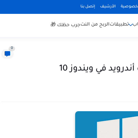
لخصوصية
الأرشيف
إتصل بنا
اب
تطبيقات
الربح من النت
جرب حظك 🎁
0
رويد في ويندوز 10