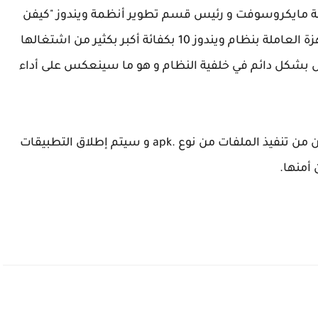
ؤول في شركة مايكروسوفت و رئيس قسم تطوير أنظمة ويندوز "كيفن
جالو" أكد أن تطبيقات أندرويد ستشتغل على الأجهزة العاملة بنظام ويندوز 10 بكفائة أكبر بكثير من اشتغالها
مل بشكل دائم في خلفية النظام و هو ما سينعكس على أداء
من جهة أخرى أكد "كيفن جالو" أن ويندوز 10 سيمكن من تنفيذ الملفات من نوع .apk و سيتم إطلاق التطبيقات
 أمنها.