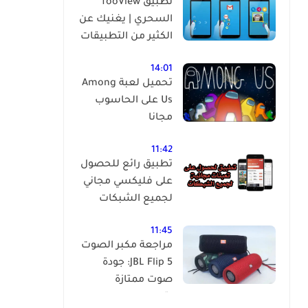
تطبيق fooView
السحري | يغنيك عن
الكثير من التطبيقات
14:01
تحميل لعبة Among
Us على الحاسوب
مجانا
11:42
تطبيق رائع للحصول
على فليكسي مجاني
لجميع الشبكات
11:45
مراجعة مكبر الصوت
JBL Flip 5: جودة
صوت ممتازة
بتصميم مدمج