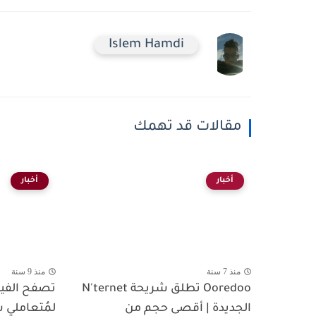
Islem Hamdi
مقالات قد تهمك
أخبار
أخبار
منذ 7 سنة
منذ 9 سنة
Ooredoo تطلق شريحة N'ternet
تصفح الفي
الجديدة | أقصى حجم من
لمُتعاملي شبكة 