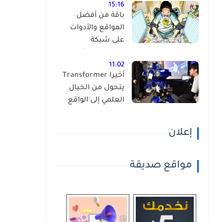
15:16
باقة من أفضل
المواقع والأدوات
على شبكة
الانترنت،إكتشفها
بنفسك ! (أكثر من
11:02
أخيرا Transformer
90 موقع )
يتحول من الخيال
العلمي إلى الواقع
إعلان
مواقع صديقة