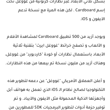
بشكل ثلاثي الأبعاد عبر نظارات كرتونية من غووغل تحت
إسم Cardboard . لكن هذه المرة مع نسخة تدعم
الآيفون و iOS.
ويوجد أزيد من 500 تطبيق Cardboard لمشاهدة الأفلام
و الألعاب و تصفح خرائط "غووغل ايرث" بتقنية ثلاثية
الأبعاد باستعمال نظارات أو خودة "كاردبورد" من غووغل،
وهناك أزيد من مليون نسخة تم بيعها من هذه النظارات.
و أعلن العملاق الأمريكي "غووغل" عن دعمه لتطوير هذه
التكنولوجيا لصالح نظام الـ iOS الذي تعمل به هواتف آبل
وأجهزتها الذكية المحمولة مثل الآيفون والآيباد. و تم
توفير حزمة أدوات لتطوير البرمجيات SDK للمطورين من