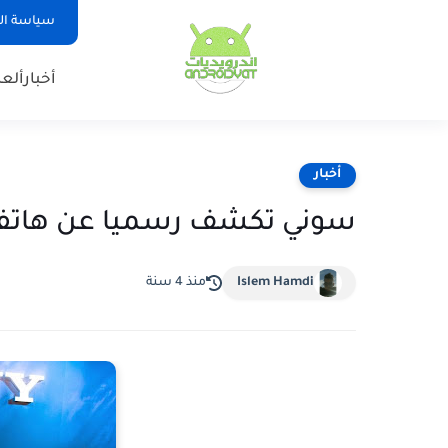
سياسة ا
أخبار
ألع
أخبار
سوني تكشف رسميا عن هاتفها الجديد A4
Islem Hamdi
منذ 4 سنة