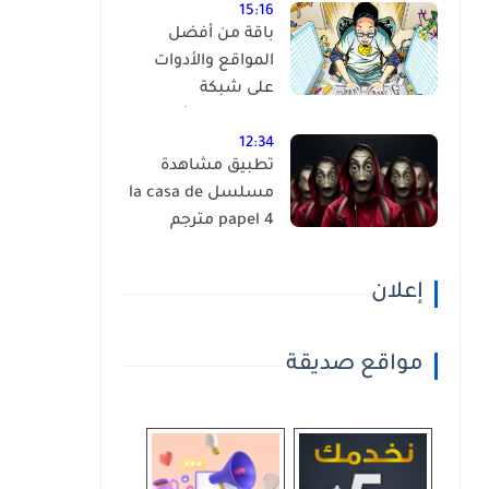
15:16
باقة من أفضل
المواقع والأدوات
على شبكة
الانترنت،إكتشفها
بنفسك ! (أكثر من
12:34
تطبيق مشاهدة
90 موقع )
مسلسل la casa de
papel 4 مترجم
إعلان
مواقع صديقة