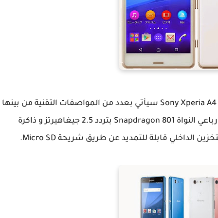
و حسب ما كشفت عنه سوني فإن الهاتف الجديد Sony Xperia A4 سيأتي بعدد من المواصفات التقنية من بينها
شاشة HD بقياس 4.6 بوصة بالإضافة إلى معالج رباعي النواة Snapdragon 801 بتردد 2.5 جيغاهيرتز و ذاكرة