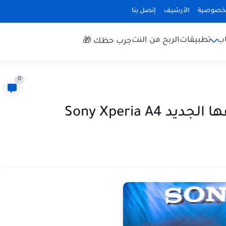
لخصوصية
الأرشيف
إتصل بنا
اب
تطبيقات
الربح من النت
جرب حظك 🎁
0
Sony Xperia 