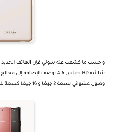
وصول عشوائي بسعة 2 جيغا و 16 جيغا كسعة للتخزين الداخلي قابلة للتمديد عن طريق شريحة Micro SD.