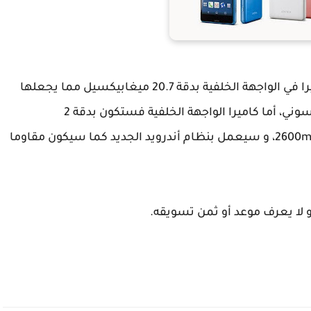
من جهة أخرى سيأتي هاتف Sony Xperia A4 بكاميرا في الواجهة الخلفية بدقة 20.7 ميغابيكسيل مما يجعلها
أحد نقاط قوة الجهاز بما أن هذا المجال محفوظ لسوني، أما كاميرا الواجهة الخلفية فستكون بدقة 2
ميغابيكسيل، فيما ستكون سعة البطارية هي 2600mAh، و سيعمل بنظام أندرويد الجديد كما سيكون مقاوما