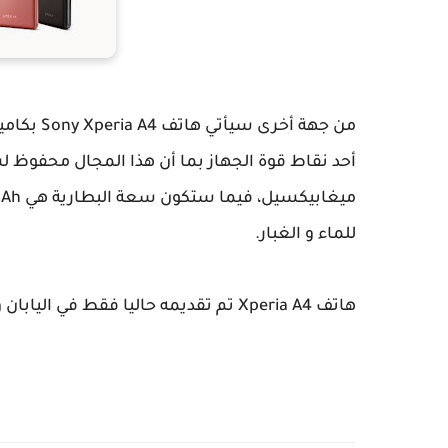
للماء و الغبار.
هاتف Xperia A4 تم تقديمه حاليا فقط في اليابان و لا يعرف موعد أو ثمن تسويقه.