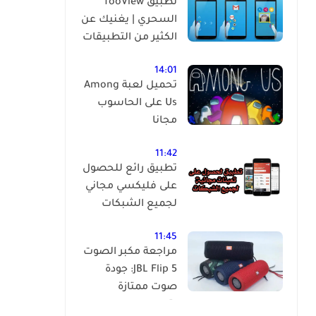
تطبيق fooView
السحري | يغنيك عن
الكثير من التطبيقات
14:01
تحميل لعبة Among
Us على الحاسوب
مجانا
11:42
تطبيق رائع للحصول
على فليكسي مجاني
لجميع الشبكات
11:45
مراجعة مكبر الصوت
JBL Flip 5: جودة
صوت ممتازة
بتصميم مدمج