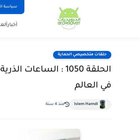
سياسة ا
أخبار
ألع
حلقات متخصيصي الحماية
في العالم
Islem Hamdi
منذ 4 سنة