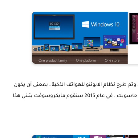
قررت أوبنتو توسيع قاعدة مستخدميها سنة 2014 وتم طرح نظام الابونتو للهواتف الذكية ، بمعنى أن يكون
نظام هاتفك هو نفسه النظام الذي تستخدمه في حاسوبك . في عام 2015 ستقوم مايكروسوفت بتبني هذا