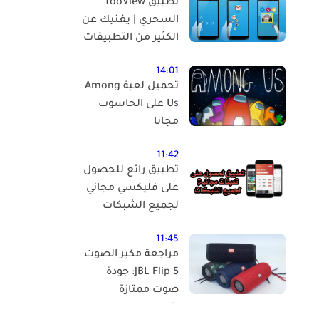
تطبيق fooView
السحري | يغنيك عن
الكثير من التطبيقات
14:01
تحميل لعبة Among
Us على الحاسوب
مجانا
11:42
تطبيق رائع للحصول
على فليكسي مجاني
لجميع الشبكات
11:45
مراجعة مكبر الصوت
JBL Flip 5: جودة
صوت ممتازة
بتصميم مدمج