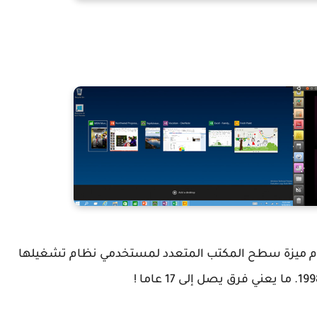
انتظرت مايكروسوفت حتى عام 2015 لتقدم ميزة سطح المكتب المتعدد لمستخدمي نظام تشغيلها