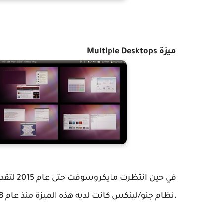
ميزة Multiple Desktops
في حين 
،نظام جنو/لينكس كانت لديه هذه الميزة منذ عام 1998. ما يعني فرق يصل إلى 17 عاما !