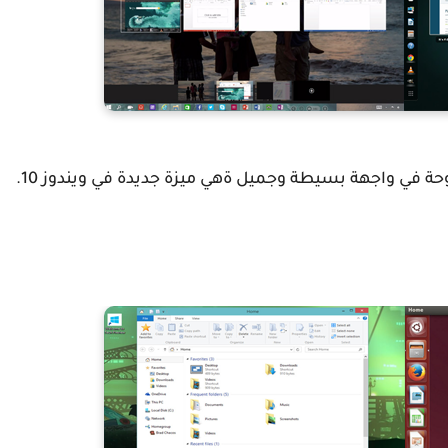
القدرة على عرض و التنقل بين جميع النوافذ المفتوحة في واجهة بسيطة وجميل ةهي ميزة جديدة في ويندوز 10.