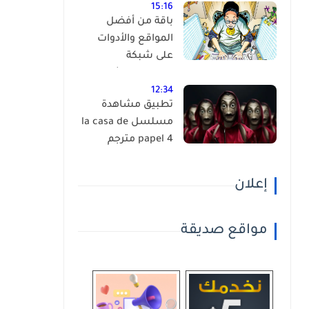
15:16
باقة من أفضل
المواقع والأدوات
على شبكة
الانترنت،إكتشفها
بنفسك ! (أكثر من
12:34
تطبيق مشاهدة
90 موقع )
مسلسل la casa de
papel 4 مترجم
إعلان
مواقع صديقة