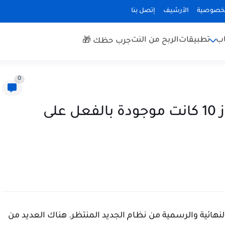
لخصوصية
الأرشيف
إتصل بنا
اب
تطبيقات
الربح من النت
جرب حظك 🎁
0
خمس ميزات جديدة في ويندوز 10 كانت موجودة بالفعل على
هائية والرسمية من نظام الجديد المنتظر. هناك العديد من