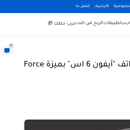
لخصوصية
الأرشيف
إتصل بنا
اب
تطبيقات
الربح من النت
جرب حظك 🎁
0
آبل تنطلق في عملية إنتاج هواتف "آيفون 6 اس" بميزة Force