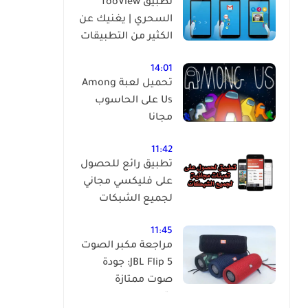
تطبيق fooView
السحري | يغنيك عن
الكثير من التطبيقات
14:01
تحميل لعبة Among
Us على الحاسوب
مجانا
11:42
تطبيق رائع للحصول
على فليكسي مجاني
لجميع الشبكات
11:45
مراجعة مكبر الصوت
JBL Flip 5: جودة
صوت ممتازة
بتصميم مدمج