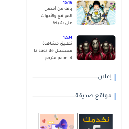
15:16
باقة من أفضل
المواقع والأدوات
على شبكة
الانترنت،إكتشفها
بنفسك ! (أكثر من
12:34
تطبيق مشاهدة
90 موقع )
مسلسل la casa de
papel 4 مترجم
إعلان
مواقع صديقة