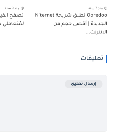
منذ 7 سنة
منذ 9 سنة
Ooredoo تطلق شريحة N'ternet
تصفح الفي
الجديدة | أقصى حجم من
لمُتعاملي شبكة 
الانترنت...
تعليقات
إرسال تعليق