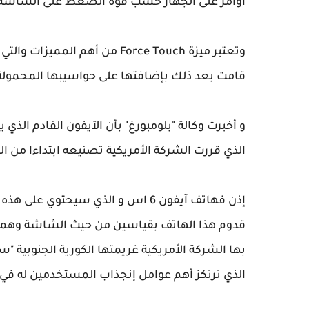
أوامر على الجهاز حسب قوة الضغط على الشاشة
وتعتبر ميزة Force Touch من أه
قامت بعد ذلك بإضافتها على حواسيبها المحمولة
و أخبرت وكالة "بلومبورغ" بأن الآيفون القادم الذي ي
الذي قررت الشركة الأمريكية تصنيعه ابتداءا من ا
إذن فهاتف آيفون 6 اس و الذي سيحت
الذي ترتكز أهم عوامل إنجذاب المستخدمين له في 