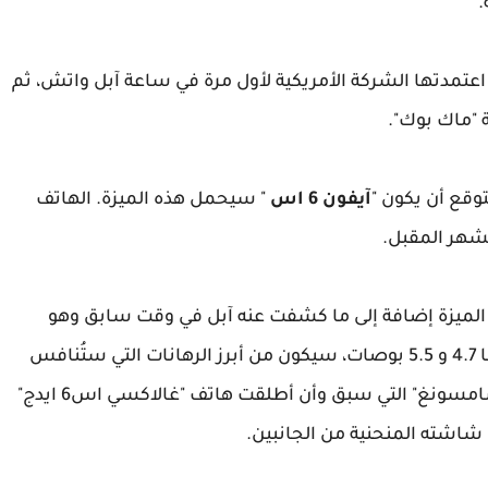
.
م المميزات والتي اعتمدتها الشركة الأمريكية لأول مرة في ساعة آبل واتش، ثم
 "ماك بوك".
توقع أن يكون "
آيفون 6 اس
" سيحمل هذه الميزة. الهاتف
لشهر المقبل.
وي على هذه الميزة إضافة إلى ما كشفت عنه آبل في وقت سابق وهو
قدوم هذا الهاتف بقياسين من حيث الشاشة وهما 4.7 و 5.5 بوصات، سيكون من أبرز الرهانات التي ستُنافس
بها الشركة الأمريكية غريمتها الكورية الجنوبية "سامسونغ" التي سبق وأن أطلقت هاتف "غالاكسي اس6 ايدج"
شاشته المنحنية من الجانبين.