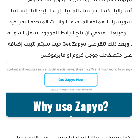
zapyo
يوفر لك 11 بروكسي من دول مختلفة وهي :
أستراليا ، كندا ، فرنسا ، المانيا ، إرلندا ، إيطاليا ، إسبانيا ،
سويسرا ، المملكة المتحدة ، الولايات المتحدة الامريكية
... وغيرها . فيكفي ان تلج الرابط الموجود اسفل التدوينة
، وبعد ذلك تنقر على Get Zapyo حيث سيتم تتبيث إضافة
على متصفحك جوجل كروم او فايرفوكس