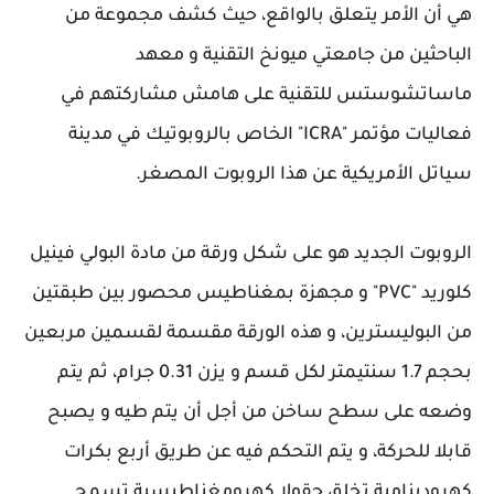
هي أن الأمر يتعلق بالواقع، حيث كشف مجموعة من
الباحثين من جامعتي ميونخ التقنية و معهد
ماساتشوستس للتقنية على هامش مشاركتهم في
فعاليات مؤتمر "ICRA" الخاص بالروبوتيك في مدينة
سياتل الأمريكية عن هذا الروبوت المصغر.
الروبوت الجديد هو على شكل ورقة من مادة البولي فينيل
كلوريد "PVC" و مجهزة بمغناطيس محصور بين طبقتين
من البوليسترين، و هذه الورقة مقسمة لقسمين مربعين
بحجم 1.7 سنتيمتر لكل قسم و يزن 0.31 جرام، ثم يتم
وضعه على سطح ساخن من أجل أن يتم طيه و يصبح
قابلا للحركة، و يتم التحكم فيه عن طريق أربع بكرات
كهرودينامية تخلق حقولا كهرومغناطيسية تسمح