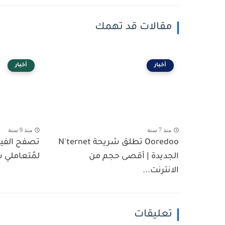
مقالات قد تهمك
أخبار
أخبار
منذ 7 سنة
منذ 9 سنة
Ooredoo تطلق شريحة N'ternet
تصفح الفي
الجديدة | أقصى حجم من
لمُتعاملي شبكة 
الانترنت...
تعليقات