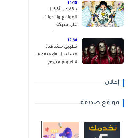
15:16
باقة من أفضل
المواقع والأدوات
على شبكة
الانترنت،إكتشفها
بنفسك ! (أكثر من
12:34
تطبيق مشاهدة
90 موقع )
مسلسل la casa de
papel 4 مترجم
إعلان
مواقع صديقة