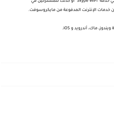
مفتوحة فقط بالنسبة للمستخدمين المشتركين في خدمة "Skype WiFi" أو كذلك للمشتركين في
ز، ماك، أندرويد و iOS.