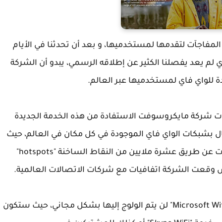
لمفاجآت لتقدمها لمستخدميها، و بعد أن تحدثنا في الأيام
 عن نظام تشغيلها الجديد "ويندوز 10" الذي لم يعد يفصلنا الكثير عن إطلاقه الرسمي، يبدو أن الشركة
ة للواي فاي لمستخدميها عبر العالم.
 شركة مايكروسوفت الاستفادة من هذه الخدمة الجديدة
Micro" عن طريق الاتصال بشبكات الواي فاي الموجودة في كل مكان في العالم، حيث
لن يجد هؤلاء مشكلة في الاتصال عبر هذه الشبكات عن طريق عشرة ملايين من النقاط الساخنة "hotspots"
و حسب المصادر الصحفية فإن الخدمة الجديدة "Microsoft Wifi" لن يتم الولوج إليها بشكل مجاني، حيث ستكون