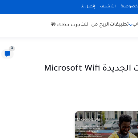
لخصوصية
الأرشيف
إتصل بنا
اب
تطبيقات
الربح من النت
جرب حظك 🎁
0
Microsoft Wi