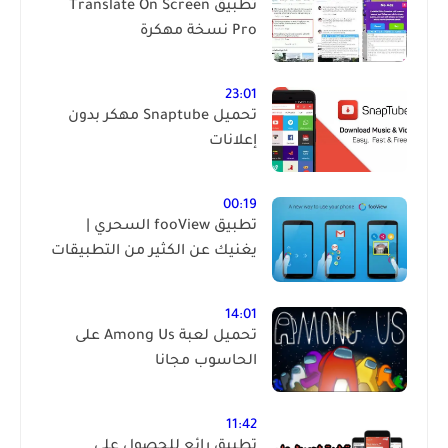
تطبيق Translate On Screen
Pro نسخة مهكرة
23:01
تحميل Snaptube مهكر بدون
إعلانات
00:19
تطبيق fooView السحري |
يغنيك عن الكثير من التطبيقات
14:01
تحميل لعبة Among Us على
الحاسوب مجانا
11:42
تطبيق رائع للحصول على