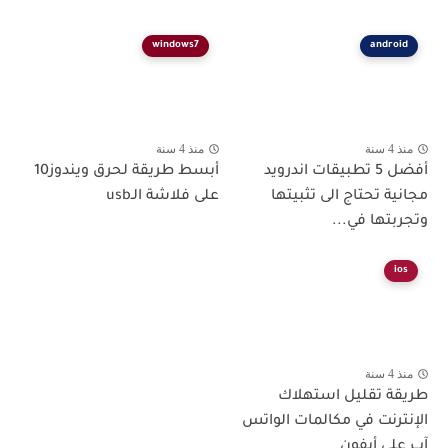
windows7
android
منذ 4 سنة
منذ 4 سنة
أفضل 5 تطبيقات اندرويد
أبسط طريقة لحرق ويندوز10
مجانية تحتاج الى تثبيتها
على فلاشة الـusb
وتجربتها في...
ios
منذ 4 سنة
طريقة تقليل استهلاك
الإنترنت في مكالمات الواتس
آب على أيفون