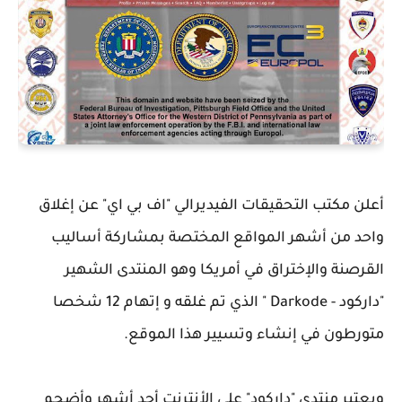
أعلن مكتب التحقيقات الفيديرالي "اف بي اي" عن إغلاق
واحد من أشهر المواقع المختصة بمشاركة أساليب
القرصنة والإختراق في أمريكا وهو المنتدى الشهير
"داركود - Darkode " الذي تم غلقه و إتهام 12 شخصا
متورطون في إنشاء وتسيير هذا الموقع.
ويعتبر منتدى "داركود" على الأنترنت أحد أشهر وأضحم