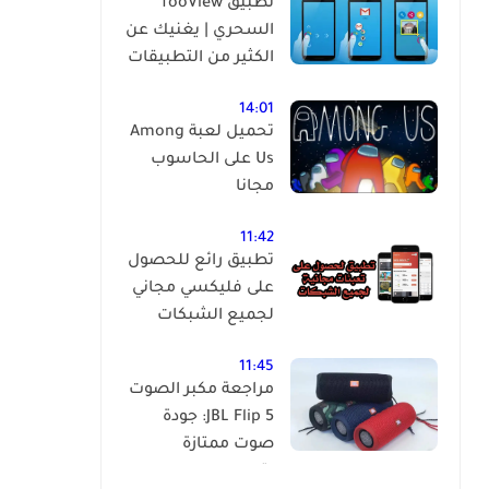
تطبيق fooView
السحري | يغنيك عن
الكثير من التطبيقات
14:01
تحميل لعبة Among
Us على الحاسوب
مجانا
11:42
تطبيق رائع للحصول
على فليكسي مجاني
لجميع الشبكات
11:45
مراجعة مكبر الصوت
JBL Flip 5: جودة
صوت ممتازة
بتصميم مدمج