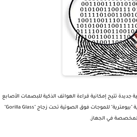
ونافيشن - Sonavation" عن تقنية جديدة تتيح إمكانية قراءة الهواتف الذكية للبصمات الأصابع
بتقنيات متطورة عن طريق دمج مستشعرات حيوية "بيومترية" للموجات فوق الصوتية تحت زجاج "Gorilla Glass"
المخصصة في الجهاز.