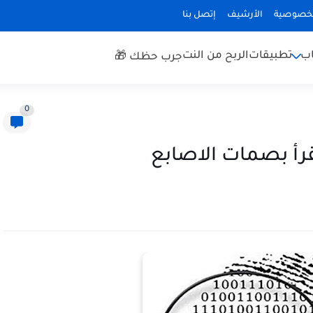
لخصوصية
الأرشيف
إتصل بنا
اب
تطبيقات
الربح من النت
جرب حظك 🎁
0
رأ بصمات الاصابع