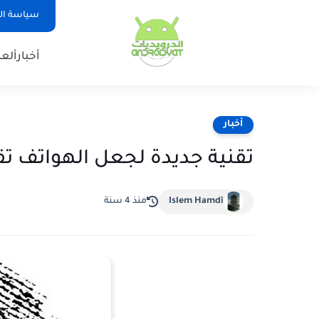
سياسة ا
أخبار
ألع
أخبار
تقنية جديدة لجعل الهواتف تق
Islem Hamdi
منذ 4 سنة