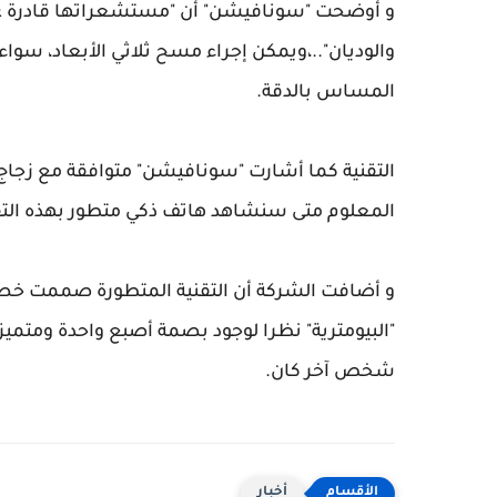
و أوضحت "سونافيشن" أن "مستشعراتها قادرة على
والوديان"..،ويمكن إجراء مسح ثلاثي الأبعاد، سواء ك
المساس بالدقة.
التقنية كما أشارت "سونافيشن" متوافقة مع زجاج
المعلوم متى سنشاهد هاتف ذكي متطور بهذه التق
و أضافت الشركة أن التقنية المتطورة صممت خص
"البيومترية" نظرا لوجود بصمة أصبع واحدة ومتمي
شخص آخر كان.
أخبار