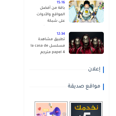
15:16
باقة من أفضل
المواقع والأدوات
على شبكة
الانترنت،إكتشفها
بنفسك ! (أكثر من
12:34
تطبيق مشاهدة
90 موقع )
مسلسل la casa de
papel 4 مترجم
إعلان
مواقع صديقة