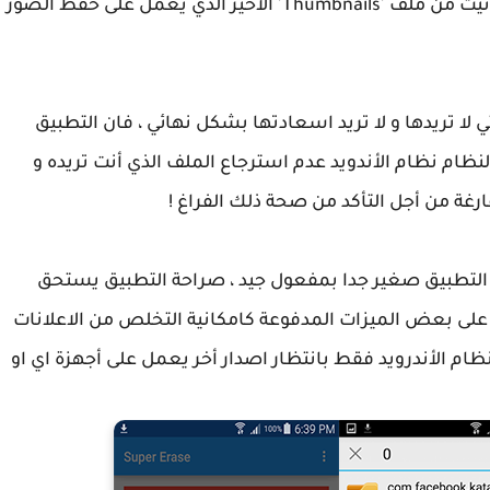
أو ذلك الدور أنت لا تريده أصلا و عليه فشخصيا عانيت من ملف 'Thumbnails' الأخير الذي يعمل على حفظ الصور
 الملفات التي لا تريدها و لا تريد اسعادتها بشكل نهائي ، فان التطبيق
ام نظام الأندويد عدم استرجاع الملف الذي أنت تريده و
رغة من أجل التأكد من صحة ذلك الفراغ !
يجابايت هذا يعني أن التطبيق صغير جدا بمفعول جيد ، صراحة التطبيق يستحق
فر على بعض الميزات المدفوعة كامكانية التخلص من الاعلانات
ظام الأندرويد فقط بانتظار اصدار أخر يعمل على أجهزة اي او