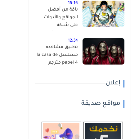
15:16
باقة من أفضل
المواقع والأدوات
على شبكة
الانترنت،إكتشفها
بنفسك ! (أكثر من
12:34
تطبيق مشاهدة
90 موقع )
مسلسل la casa de
papel 4 مترجم
إعلان
مواقع صديقة