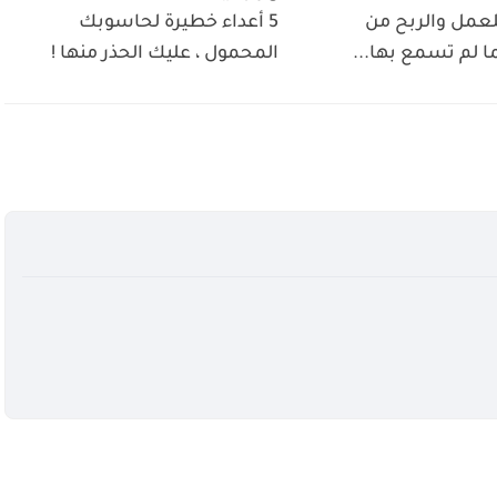
للعمل والربح من
5 أعداء خطيرة لحاسوبك
ما لم تسمع بها...
المحمول ، عليك الحذر منها !