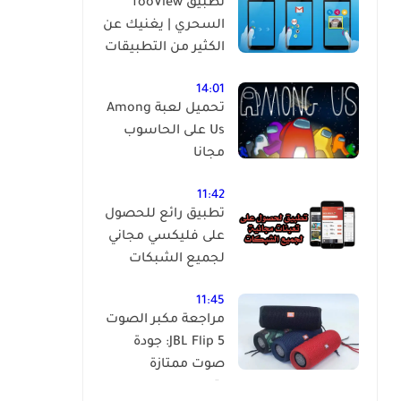
تطبيق fooView
السحري | يغنيك عن
الكثير من التطبيقات
14:01
تحميل لعبة Among
Us على الحاسوب
مجانا
11:42
تطبيق رائع للحصول
على فليكسي مجاني
لجميع الشبكات
11:45
مراجعة مكبر الصوت
JBL Flip 5: جودة
صوت ممتازة
بتصميم مدمج