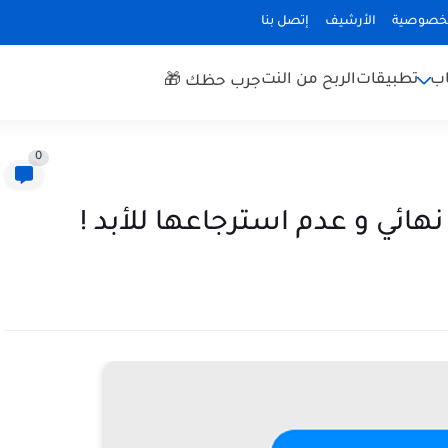
لخصوصية
الأرشيف
إتصل بنا
اب
تطبيقات
الربح من النت
جرب حظك 🎁
0
ئي و عدم استرجاعها للأبد !